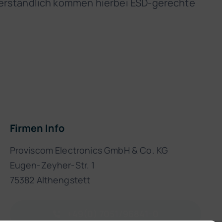
verständlich kommen hierbei ESD-gerechte
Firmen Info
Proviscom Electronics GmbH & Co. KG
Eugen-Zeyher-Str. 1
75382 Althengstett
+49(0) 7051/96841-0