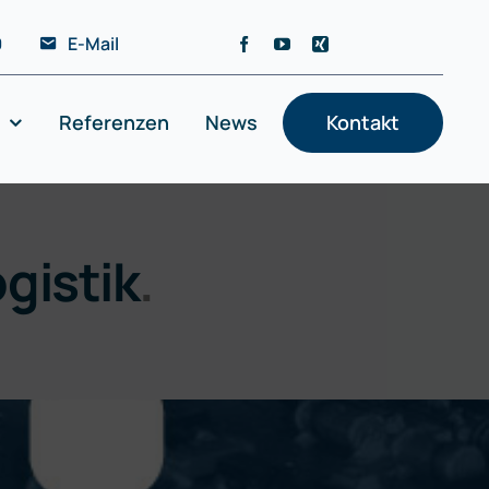
0
E-Mail
Referenzen
News
Kontakt
gistik
.