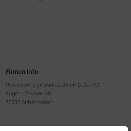
Firmen Info
Proviscom Electronics GmbH & Co. KG
Eugen-Zeyher-Str. 1
75382 Althengstett
+49(0) 7051/96841-0