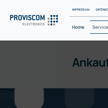
Skip
IMPRESSUM
DATENS
to
content
Home
Service
Ankauf