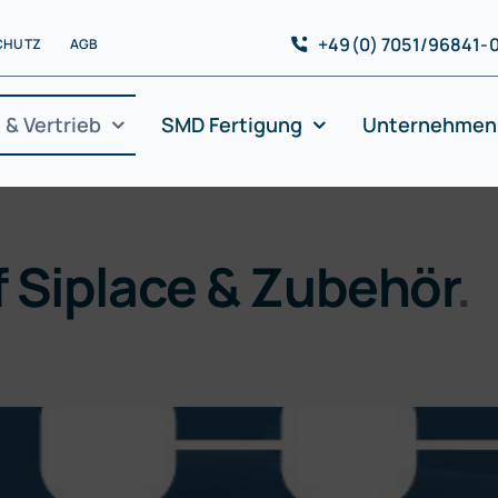
+49(0) 7051/96841-
CHUTZ
AGB
 & Vertrieb
SMD Fertigung
Unternehmen
 Siplace & Zubehör
.