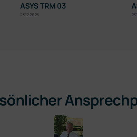
ASYS TRM 03
A
23.12.2025
23
rsönlicher Ansprech