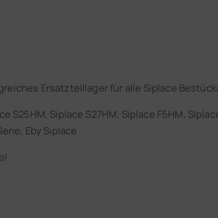
reiches Ersatzteillager für alle Siplace Bestü
ace S25HM, Siplace S27HM, Siplace F5HM, Siplace 
Serie, Eby Siplace
e!