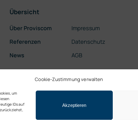
Übersicht
Über Proviscom
Impressum
Referenzen
Datenschutz
News
AGB
Cookie-Zustimmung verwalten
ookies, um
diesen
eutige IDs auf
Akzeptieren
 zurückziehst,