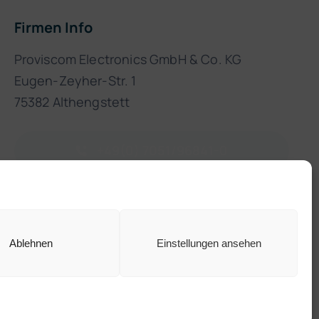
Firmen Info
Proviscom Electronics GmbH & Co. KG
Eugen-Zeyher-Str. 1
75382 Althengstett
+49(0) 7051/96841-0
info@proviscom-electronics.de
Ablehnen
Einstellungen ansehen
Nach oben